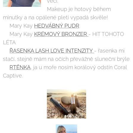
věci.
Makeup je hotový během
minutky a na opálené pleti vypadá skvěle!
💋Mary Kay
HEDVÁBNÝ PUDR
💋Mary Kay
KRÉMOVÝ BRONZER
- HIT TOHOTO
LÉTA☀️
💋
ŘASENKA LASH LOVE INTENZITY
- řasenka mi
stačí, stejně mám na očích převážně sluneční brýle
💋
RTĚNKA
, ja u moře nosím korálový odstín Coral
Captive.