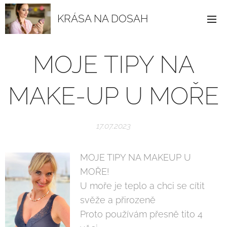
KRÁSA NA DOSAH
MOJE TIPY NA
MAKE-UP U MOŘE
17.07.2023
MOJE TIPY NA MAKEUP U
MOŘE!
U moře je teplo a chci se cítit
svěže a přirozeně 😉
Proto používám přesně tito 4