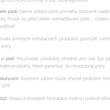
ění pleti
: Denní čištění pleti pomáhá odstranit na
ty. Pozor na příliš velké odmašťování pleti - čistěn
odlivé!
žívání jemných exfoliačních produktů pomůže rychl
 póry.
o pleť
: Používejte produkty vhodné pro váš typ p
írejte produkty, které garantují, že neucpávají póry.
 sluncem
: Sluneční záření může zhoršit problém čer
 SPF.
styl
: Strava a dostatek hydratace mohou ovlivnit zdra