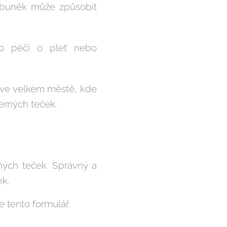
 buněk může způsobit
ro péči o pleť nebo
e ve velkém městě, kde
černých teček.
rných teček. Správný a
ek.
 tento formulář: