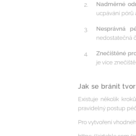
Nadměrné odu
ucpávání pórů 
Nesprávná p
nedostatečná č
Znečištěné pro
je více znečišt
Jak se bránit tvo
Existuje několik krok
pravidelný postup péč
Pro vytvoření vhodnéh
https://airtable.co