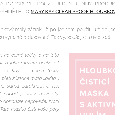
A DOPORUČIT POUZE JEDEN JEDINÝ PRODUKT
 SÁHNĚTE PO
MARY KAY CLEAR PROOF HLOUBKOVĚ
kový malý zázrak již po jednom použití. Již po je
sou výrazně redukované. Tak vyzkoušejte a uvidíte. :)
m na černé tečky a na tuto
t. A jaké můžete očekávat
e, že když si černé tečky
leti zůstane malá ,,dírka,,,
umí sama zatáhnout a tak
napadají další nečistoty.
o dokonale nepovede, hrozí
 Tato maska čistí vaše póry