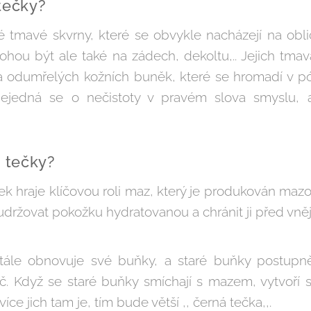
tečky?
 tmavé skvrny, které se obvykle nacházejí na oblič
ohou být ale také na zádech, dekoltu,.. Jejich tmav
a odumřelých kožních buněk, které se hromadí v pó
 nejedná se o nečistoty v pravém slova smyslu, 
é tečky?
ček hraje klíčovou roli maz, který je produkován maz
držovat pokožku hydratovanou a chránit ji před vnějš
tále obnovuje své buňky, a staré buňky postupně
č. Když se staré buňky smíchají s mazem, vytvoří 
íce jich tam je, tím bude větší ,, černá tečka,,.