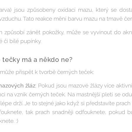
arva) jsou způsobeny oxidací mazu, který se dost
 vzduchu. Tato reakce mění barvu mazu na tmavě čer
způsobí zánět pokožky, může se vyvinout do akn
 či bílé pupínky.
 tečky má a někdo ne?
 může přispět k tvorbě černých teček:
 mazových žláz
: Pokud jsou mazové žlázy více aktivn
ci na vznik černých teček. Na mastnější pleti se od
 lépe drží. Je to stejné jako když si představíte prac
fouknete, tak prach snadněji odfouknete, pokud b
nete. :)