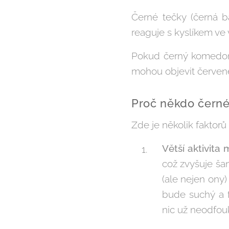
Černé tečky (černá b
reaguje s kyslíkem ve
Pokud černý komedon 
mohou objevit červené
Proč někdo černé
Zde je několik faktorů
Větší aktivita
což zvyšuje šan
(ale nejen ony)
bude suchý a 
nic už neodfouk