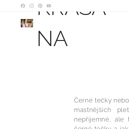
KRÁSA
NA
DOSAH
Černé tečky nebo
mastnějších pl
nepříjemné, ale
černé tečky a jak