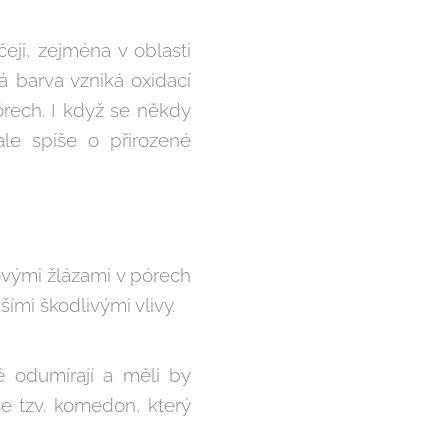
eji, zejména v oblasti
á barva vzniká oxidací
rech. I když se někdy
ale spíše o přirozené
ovými žlázami v pórech
ími škodlivými vlivy.
 odumírají a měli by
se tzv. komedon, který