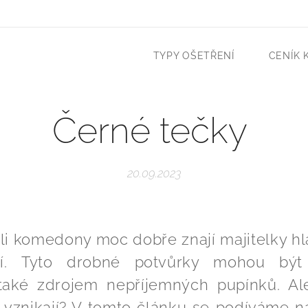
TYPY OŠETŘENÍ
CENÍK 
Černé tečky
20.09.2023
li komedony moc dobře znají majitelky h
etí. Tyto drobné potvůrky mohou být 
 také zdrojem nepříjemných pupínků. Al
 vznikají? V tomto článku se podíváme n