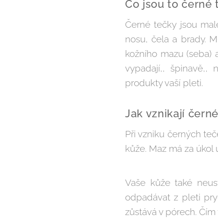
Co jsou to černé 
Černé tečky jsou malé
nosu, čela a brady. M
kožního mazu (seba) 
vypadají,, špinavě,,
produkty vaší pleti.
Jak vznikají čern
Při vzniku černých te
kůže. Maz má za úkol u
Vaše kůže také neus
odpadávat z pleti pry
zůstává v pórech. Čím v