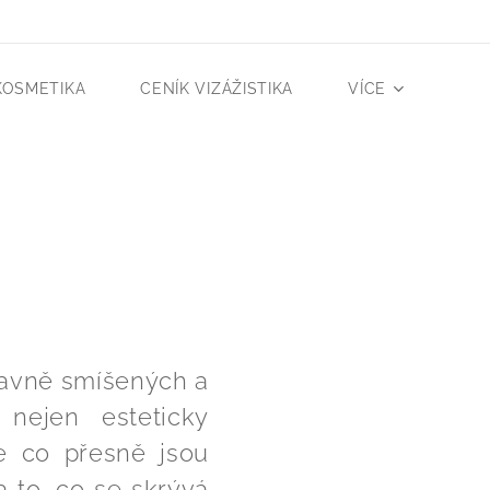
KOSMETIKA
CENÍK VIZÁŽISTIKA
VÍCE
lavně smíšených a
nejen esteticky
e co přesně jsou
a to, co se skrývá